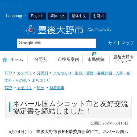
本
読み上げる
文
Language：
English
简体中文
繁体中文
한국어
へ
移
豊後大野市
動
サイトマップ
豊後大野市
ホーム
分野別
市役所案内
市民病院
について
TOP
カテゴリ
分野別
まちづくり・財政・管財・各種計画・人事・各
支所・その他
まちづくり
TOP
カテゴリ
区分
新着情報
ネパール国ムシコット市と友好交流
協定書を締結しました！
公開日 2025年6月13日
5月24日(土)、豊後大野市役所5階委員会室にて、ネパール国ム