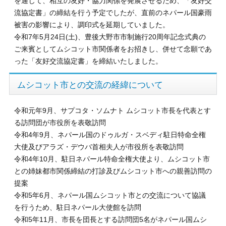
を通じて、相互の友好・協力関係を発展させるため、「友好交
流協定書」の締結を行う予定でしたが、直前のネパール国豪雨
被害の影響により、調印式を延期していました。
令和7年5月24日(土)、豊後大野市市制施行20周年記念式典の
ご来賓としてムシコット市関係者をお招きし、併せて念願であ
った「友好交流協定書」を締結いたしました。
ムシコット市との交流の経緯について
令和元年9月、サプコタ・ソムナト ムシコット市長を代表とす
る訪問団が市役所を表敬訪問
令和4年9月、ネパール国のドゥルガ・スベディ駐日特命全権
大使及びアラズ・デウバ首相夫人が市役所を表敬訪問
令和4年10月、駐日ネパール特命全権大使より、ムシコット市
との姉妹都市関係締結の打診及びムシコット市への親善訪問の
提案
令和5年6月、ネパール国ムシコット市との交流について協議
を行うため、駐日ネパール大使館を訪問
令和5年11月、市長を団長とする訪問団5名がネパール国ムシ