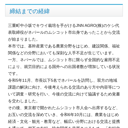
締結までの経緯
三重町中小坂でキウイ栽培を手がけるJNN AGRO(株)のケシ代
表取締役がネパールのムシコット市出身であったことから交流
が始まりました。
本市では、基幹産業である農業分野をはじめ、建設関係、福祉
関係などの分野においても深刻な人手不足が生じています。
一方、ネパールでは、ムシコット市に限らず全国的な雇用不足
により、就労目的による国外への出国者数が増加している状況
です。
令和5年11月、市長以下5名でネパールを訪問し、双方の地域
課題の解決に向け、今後考えられる交流のあり方や内容等につ
いて調査・研究を行い、今後の交流に向けて協議するため覚書
を交わしました。
その後、東京都で開かれたムシコット市人会へ出席するなど、
お互いの交流を深めていき、令和6年10月には、農業をはじめ
経済・文化・観光・教育など、幅広い分野における交流と提携