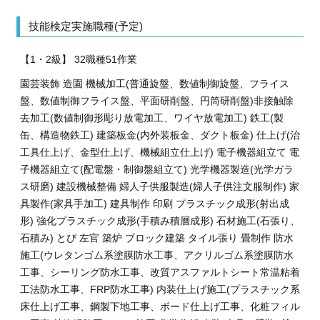
技能検定実施職種(予定)
【1・2級】 32職種51作業
園芸装飾 造園 機械加工(普通旋盤、数値制御旋盤、フライス
盤、数値制御フライス盤、平面研削盤、円筒研削盤)非接触除
去加工(数値制御形彫り放電加工、ワイヤ放電加工) 鉄工(製
缶、構造物鉄工) 建築板金(内外装板金、ダクト板金) 仕上げ(治
工具仕上げ、金型仕上げ、機械組立仕上げ) 電子機器組立て 電
子機器組立て(配電盤・制御盤組立て) 光学機器製造(光学ガラ
ス研磨) 建設機械整備 婦人子供服製造(婦人子供注文服制作) 家
具製作(家具手加工) 建具制作 印刷 プラスチック成形(射出成
形) 強化プラスチック成形(手積み積層成形) 石材施工(石張り、
石積み) とび 左官 築炉 ブロック建築 タイル張り 畳制作 防水
施工(ウレタンゴム系塗膜防水工事、アクリルゴム系塗膜防水
工事、シーリング防水工事、改質アスファルトシート常温粘着
工法防水工事、FRP防水工事) 内装仕上げ施工(プラスチック系
床仕上げ工事、鋼製下地工事、ボード仕上げ工事、化粧フィル