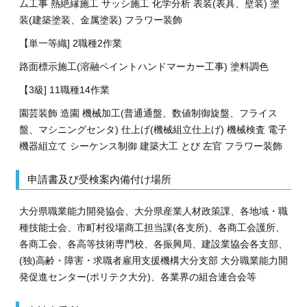
ム工事 熱絶縁施工 サッシ施工 化学分析 表装(表具、壁装) 塗
装(建築塗装、金属塗装) フラワー装飾
【単一等織] 2職種2作業
路面標示施工(溶融ペイントハンドマーカー工事) 塗料調色
【3級] 11職種14作業
園芸装飾 造園 機械加工(普通通盤、数値制御旋盤、フライス
盤、マシニングセンタ) 仕上げ(機械組立仕上げ) 機械検査 電子
機器組立て シーケンス制御 建築大工 とび 左官 フラワー装飾
申請書及び受検案内備付け場所
大分県職業能力開発協会、大分県産業人材政策課、各地域・職
種技能士会、市町村役場商工担当課(各支所)、各商工会護所、
各商工会、各高等技術専門校、各振興局、建設業協会各支部、
(独)高齢・障害・求職者雇用支援機構大分支部 大分職業能力開
発促進センター(ポリテク大分)、各業界の組合連合会等